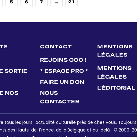
5
6
7
…
21
LTE
CONTACT
MENTIONS
LÉGALES
REJOINS CCC !
MENTIONS
E SORTIE
* ESPACE PRO *
LÉGALES
FAIRE UN DON
L'ÉDITORIAL
DE NOS
NOUS
CONTACTER
e tous les jours l'actualité culturelle près de chez vous. Toujour
nts des Hauts-de-France, de la Belgique et au-delà... © 2009-202