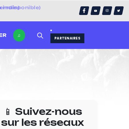
errain)
ER
♫
PARTENAIRES
📱 Suivez-nous
sur les réseaux