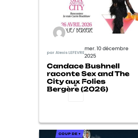
mer. 10 décembre
par Alexis LEFEVRE
2025
Candace Bushnell
raconte Sex and The
City aux Folies
«
Bergère (2026)
COUP DE ♥