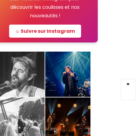
découvrir les coulisses et nos
nouveautés !
☼ Suivre sur Instagram
»