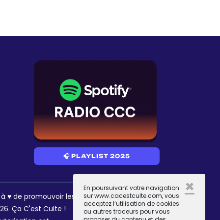
🎧 PLAYLIST 2025
×
En poursuivant votre navigation
RÉSEAUX
s à ♥ de promouvoir les
sur www.cacestculte.com, vous
acceptez l’utilisation de cookies
6. Ça C'est Culte !
ou autres traceurs pour vous
proposer du contenu et des