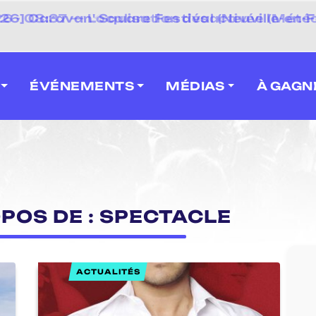
 2026] Caravan' Square Festival (Neuville-en-F
ÉVÉNEMENTS
MÉDIAS
À GAGN
OPOS DE : SPECTACLE
ACTUALITÉS