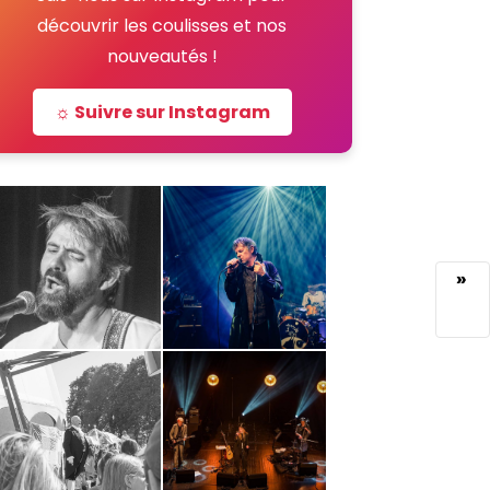
découvrir les coulisses et nos
nouveautés !
☼ Suivre sur Instagram
»