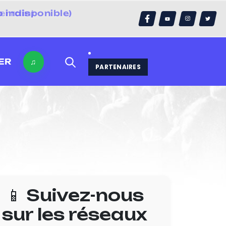
errain)
ER
♫
PARTENAIRES
📱 Suivez-nous
sur les réseaux