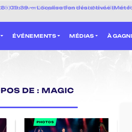
 2026] Caravan' Square Festival (Neuville-en-F
ÉVÉNEMENTS
MÉDIAS
À GAGN
OPOS DE : MAGIC
PHOTOS