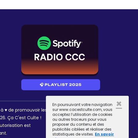
🎧 PLAYLIST 2025
×
En poursuivant votre navigation
RÉSEAUX
s à ♥ de promouvoir les
sur www.cacestculte.com, vous
acceptez l’utilisation de cookies
6. Ça C'est Culte !
ou autres traceurs pour vous
proposer du contenu et des
utorisation est
publicités ciblées et réaliser des
ant.
statistiques de visites.
En savoir