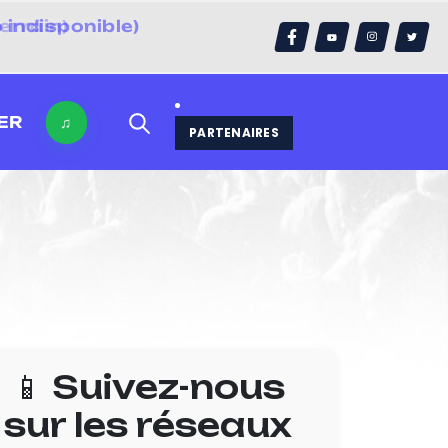
 indisponible)
errain)
ER
♫
PARTENAIRES
📱 Suivez-nous
sur les réseaux