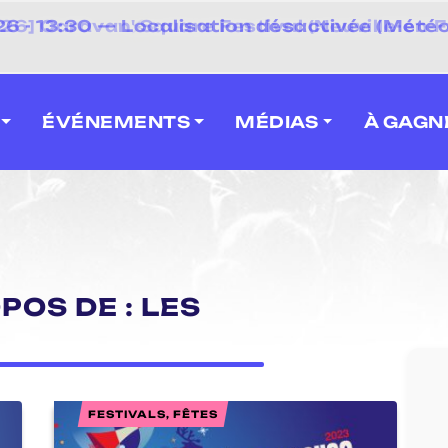
⚡
 - 13:30 — Localisation désactivée (Météo
 2026] Caravan' Square Festival (Neuville-en-F
ÉVÉNEMENTS
MÉDIAS
À GAGN
POS DE : LES
FESTIVALS, FÊTES