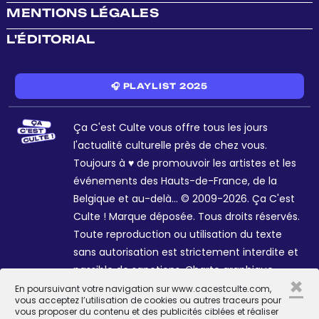
MENTIONS LÉGALES
L'ÉDITORIAL
🎧 PLAYLIST 2025
Ça C'est Culte vous offre tous les jours
l'actualité culturelle près de chez vous.
Toujours à ♥ de promouvoir les artistes et les
événements des Hauts-de-France, de la
Belgique et au-delà... © 2009-2026. Ça C'est
Culte ! Marque déposée. Tous droits réservés.
Toute reproduction ou utilisation du texte
sans autorisation est strictement interdite et
passible de sanctions. Charte graphique
×
Sophie R. et Céline Galant.
En poursuivant votre navigation sur www.cacestculte.com,
vous acceptez l’utilisation de cookies ou autres traceurs pour
vous proposer du contenu et des publicités ciblées et réaliser