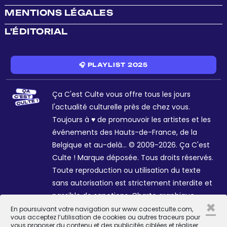
MENTIONS LÉGALES
L'ÉDITORIAL
🎧 PLAYLIST 2025
Ça C'est Culte vous offre tous les jours
l'actualité culturelle près de chez vous.
Toujours à ♥ de promouvoir les artistes et les
événements des Hauts-de-France, de la
Belgique et au-delà... © 2009-2026. Ça C'est
Culte ! Marque déposée. Tous droits réservés.
Toute reproduction ou utilisation du texte
sans autorisation est strictement interdite et
passible de sanctions. Charte graphique
×
Sophie R. et Céline Galant.
En poursuivant votre navigation sur www.cacestculte.com,
vous acceptez l’utilisation de cookies ou autres traceurs pour
vous proposer du contenu et des publicités ciblées et réaliser