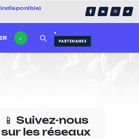
indisponible)
errain)
ER
♫
PARTENAIRES
📱 Suivez-nous
sur les réseaux