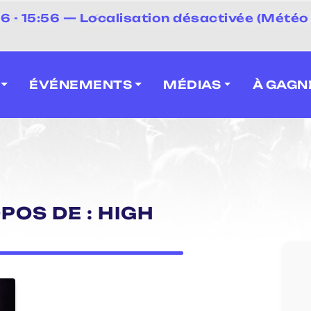
⚡
- 15:56 — Localisation désactivée (Météo 
 2026] Caravan' Square Festival (Neuville-en-F
ÉVÉNEMENTS
MÉDIAS
À GAGN
POS DE : HIGH