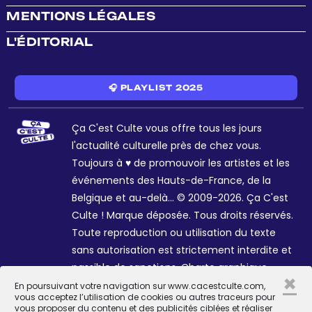
MENTIONS LÉGALES
L'ÉDITORIAL
🎧 PLAYLIST 2025
Ça C'est Culte vous offre tous les jours
l'actualité culturelle près de chez vous.
Toujours à ♥ de promouvoir les artistes et les
événements des Hauts-de-France, de la
Belgique et au-delà... © 2009-2026. Ça C'est
Culte ! Marque déposée. Tous droits réservés.
Toute reproduction ou utilisation du texte
sans autorisation est strictement interdite et
passible de sanctions. Charte graphique
×
Sophie R. et Céline Galant.
En poursuivant votre navigation sur www.cacestculte.com,
vous acceptez l’utilisation de cookies ou autres traceurs pour
vous proposer du contenu et des publicités ciblées et réaliser