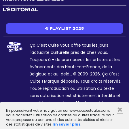
L'ÉDITORIAL
🎧 PLAYLIST 2025
Ça C'est Culte vous offre tous les jours
l'actualité culturelle près de chez vous.
Toujours à ♥ de promouvoir les artistes et les
événements des Hauts-de-France, de la
Belgique et au-delà... © 2009-2026. Ça C'est
Culte ! Marque déposée. Tous droits réservés.
Toute reproduction ou utilisation du texte
sans autorisation est strictement interdite et
passible de sanctions. Charte graphique
×
Sophie R. et Céline Galant.
En poursuivant votre navigation sur www.cacestculte.com,
vous acceptez l’utilisation de cookies ou autres traceurs pour
vous proposer du contenu et des publicités ciblées et réaliser
des statistiques de visites.
En savoir plus.