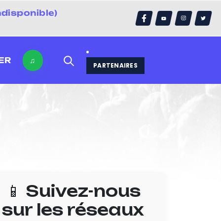
ndisponible)
errain)
ER
♫
PARTENAIRES
📱 Suivez-nous
sur les réseaux