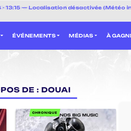
⚡
- 13:15 — Localisation désactivée (Météo i
 2026] Caravan' Square Festival (Neuville-en-F
ÉVÉNEMENTS
MÉDIAS
À GAGN
POS DE : DOUAI
CHRONIQUE