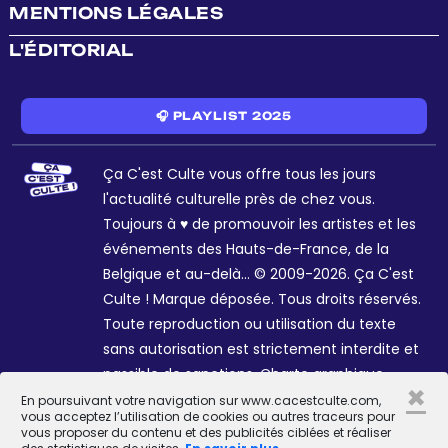
MENTIONS LÉGALES
L'ÉDITORIAL
🎧 PLAYLIST 2025
Ça C'est Culte vous offre tous les jours
l'actualité culturelle près de chez vous.
Toujours à ♥ de promouvoir les artistes et les
événements des Hauts-de-France, de la
Belgique et au-delà... © 2009-2026. Ça C'est
Culte ! Marque déposée. Tous droits réservés.
Toute reproduction ou utilisation du texte
sans autorisation est strictement interdite et
passible de sanctions. Charte graphique
×
Sophie R. et Céline Galant.
En poursuivant votre navigation sur www.cacestculte.com,
vous acceptez l’utilisation de cookies ou autres traceurs pour
vous proposer du contenu et des publicités ciblées et réaliser