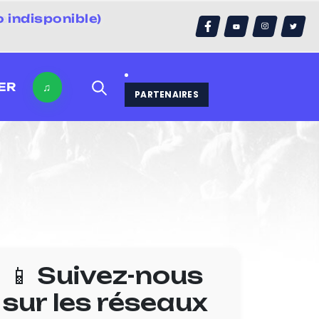
 indisponible)
errain)
ER
♫
PARTENAIRES
📱 Suivez-nous
sur les réseaux