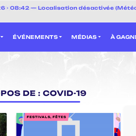
⚡
 - 08:42 — Localisation désactivée (Météo
 2026] Caravan' Square Festival (Neuville-en-F
ÉVÉNEMENTS
MÉDIAS
À GAGN
POS DE : COVID-19
FESTIVALS, FÊTES