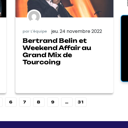
jeu. 24 novembre 2022
par L'équipe
Bertrand Belin et
Weekend Affair au
Grand Mix de
Tourcoing
6
7
8
9
…
31