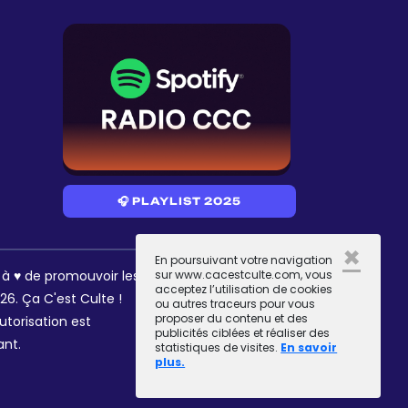
🎧 PLAYLIST 2025
×
En poursuivant votre navigation
RÉSEAUX
s à ♥ de promouvoir les
sur www.cacestculte.com, vous
acceptez l’utilisation de cookies
6. Ça C'est Culte !
ou autres traceurs pour vous
proposer du contenu et des
utorisation est
publicités ciblées et réaliser des
ant.
statistiques de visites.
En savoir
plus.