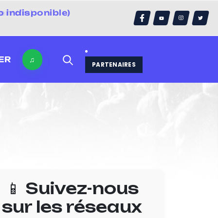
 indisponible)
errain)
ER
♫
PARTENAIRES
📱 Suivez-nous
sur les réseaux