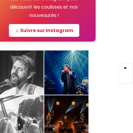
découvrir les coulisses et nos
nouveautés !
☼ Suivre sur Instagram
»