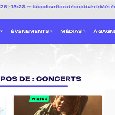
⚡
 - 15:23 — Localisation désactivée (Météo
 2026] Caravan' Square Festival (Neuville-en-F
ÉVÉNEMENTS
MÉDIAS
À GAGN
OPOS DE : CONCERTS
PHOTOS