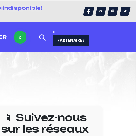
 indisponible)
errain)
ER
♫
PARTENAIRES
📱 Suivez-nous
sur les réseaux