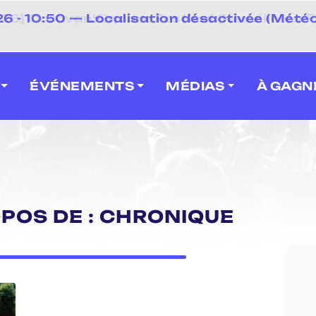
⚡
 - 10:50 — Localisation désactivée (Météo
 2026] Caravan' Square Festival (Neuville-en-F
ÉVÉNEMENTS
MÉDIAS
À GAGN
OPOS DE : CHRONIQUE