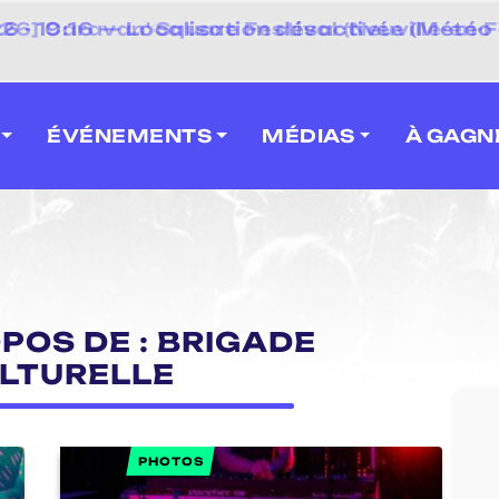
 2026] Caravan' Square Festival (Neuville-en-F
ÉVÉNEMENTS
MÉDIAS
À GAGN
POS DE : BRIGADE
ULTURELLE
PHOTOS