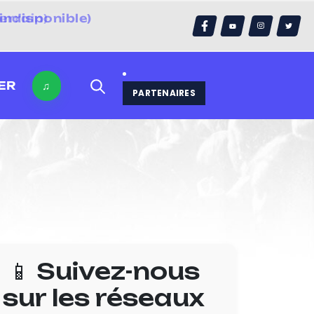
errain)
ER
♫
PARTENAIRES
📱 Suivez-nous
sur les réseaux