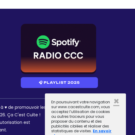
🎧 PLAYLIST 2025
×
En poursuivant votre navigation
RÉSEAUX
s à ♥ de promouvoir les
sur www.cacestculte.com, vous
acceptez l’utilisation de cookies
6. Ça C'est Culte !
ou autres traceurs pour vous
proposer du contenu et des
utorisation est
publicités ciblées et réaliser des
ant.
statistiques de visites.
En savoir