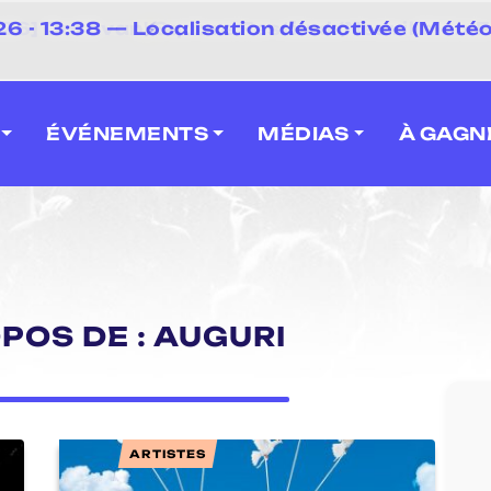
⚡
 - 13:38 — Localisation désactivée (Météo
 2026] Caravan' Square Festival (Neuville-en-F
ÉVÉNEMENTS
MÉDIAS
À GAGN
POS DE : AUGURI
ARTISTES