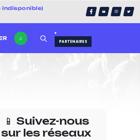
 indisponible)
errain)
ER
♫
PARTENAIRES
📱 Suivez-nous
sur les réseaux