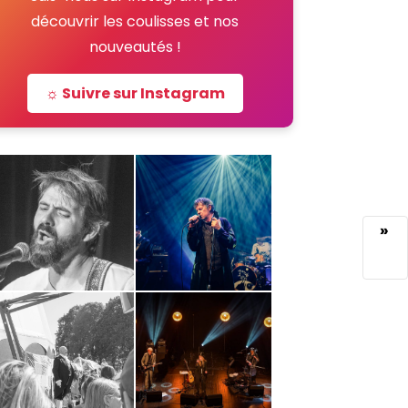
découvrir les coulisses et nos
nouveautés !
☼ Suivre sur Instagram
»