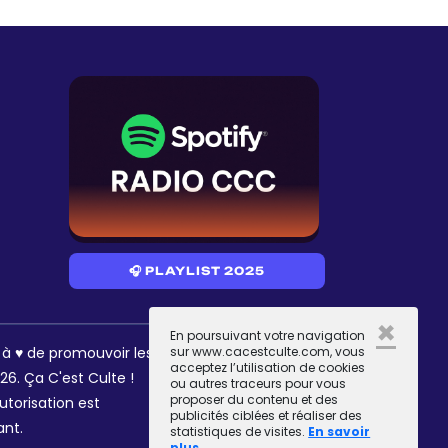
🎧 PLAYLIST 2025
×
En poursuivant votre navigation
RÉSEAUX
s à ♥ de promouvoir les
sur www.cacestculte.com, vous
acceptez l’utilisation de cookies
6. Ça C'est Culte !
ou autres traceurs pour vous
proposer du contenu et des
utorisation est
publicités ciblées et réaliser des
ant.
statistiques de visites.
En savoir
plus.