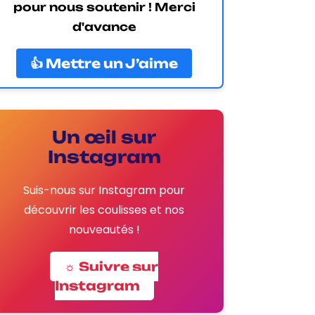
pour nous soutenir ! Merci
d'avance
👍 Mettre un J’aime
Un œil sur
Instagram
Suis-nous sur Instagram pour
découvrir les coulisses et nos
nouveautés !
☼ Suivre sur
Instagram