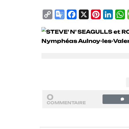
Copy
Google
Facebook
X
Pinterest
Linke
W
Link
Translate
0
COMMENTAIRE