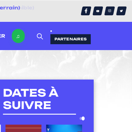
errain)
♫
ER
PARTENAIRES
DATES À
SUIVRE