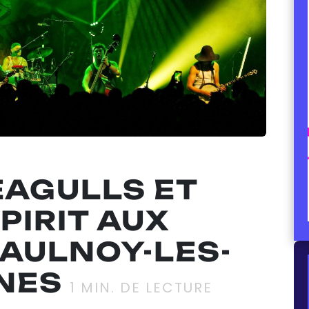
SEAGULLS ET
PIRIT AUX
AULNOY-LES-
NES
1
MIN. DE LECTURE