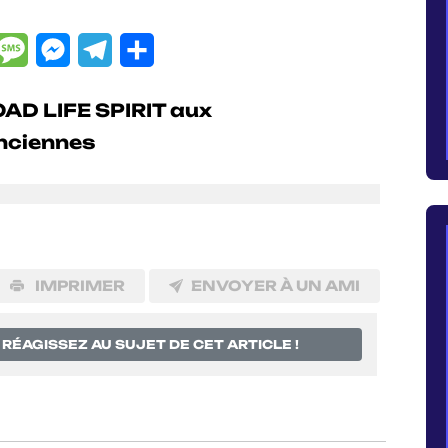
dIn
hatsApp
Message
Messenger
Telegram
Partager
IMPRIMER
ENVOYER À UN AMI
RÉAGISSEZ AU SUJET DE CET ARTICLE !