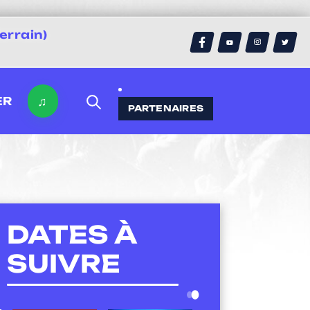
errain)
♫
ER
PARTENAIRES
DATES À
SUIVRE