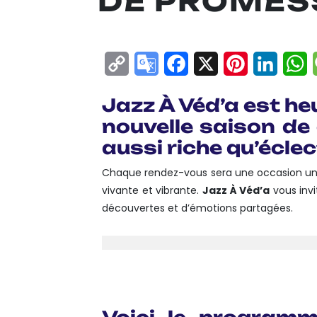
DE PROMESS
Copy
Google
Facebook
X
Pinterest
Linke
W
Link
Translate
Jazz À Véd’a est he
nouvelle saison de
aussi riche qu’éclec
Chaque rendez-vous sera une occasion uniq
vivante et vibrante.
Jazz À Véd’a
vous invi
découvertes et d’émotions partagées.