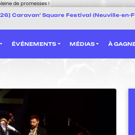
leine de promesses !
 2026] Caravan' Square Festival (Neuville-en-F
ÉVÉNEMENTS
MÉDIAS
À GAGN