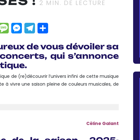
ES !
2
MIN. DE LECTURE
dIn
hatsApp
Message
Messenger
Telegram
Partager
ureux de vous dévoiler sa
 concerts, qui s’annonce
tique.
ue de (re)découvrir l’univers infini de cette musique
te à vivre une saison pleine de couleurs musicales, de
Céline Galant