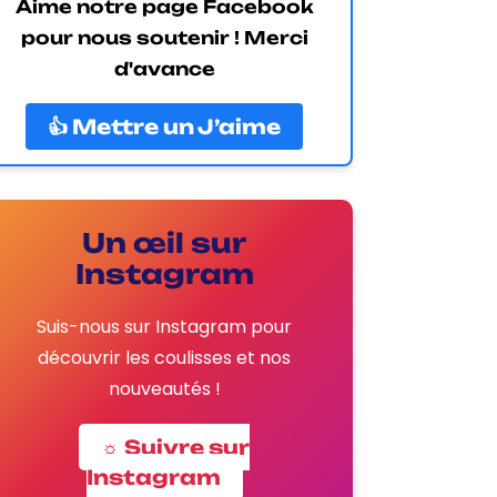
Aime notre page Facebook
pour nous soutenir ! Merci
d'avance
👍 Mettre un J’aime
Un œil sur
Instagram
Suis-nous sur Instagram pour
découvrir les coulisses et nos
nouveautés !
☼ Suivre sur
Instagram