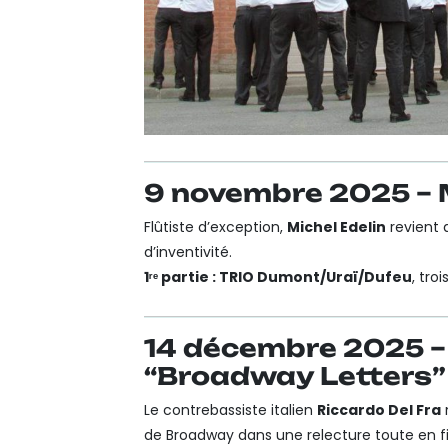
9 novembre 2025 – M
Flûtiste d’exception,
Michel Edelin
revient 
d’inventivité.
1ʳᵉ partie : TRIO Dumont/Uraï/Dufeu
, tro
14 décembre 2025 – 
“Broadway Letters”
Le contrebassiste italien
Riccardo Del Fra
de Broadway dans une relecture toute en f