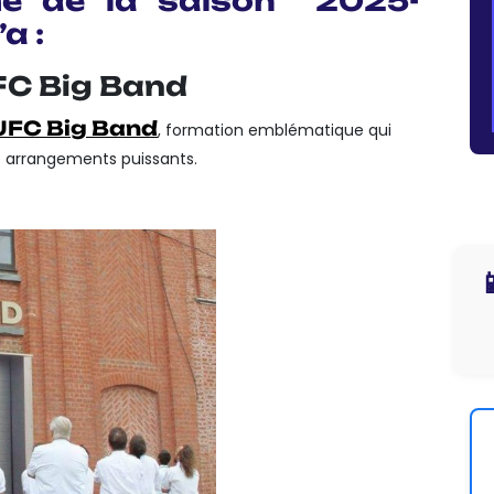
me de la saison 2025-
a :
FC Big Band
JFC Big Band
, formation emblématique qui
s arrangements puissants.
