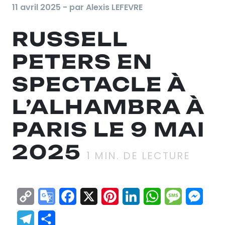
11 avril 2025 - par Alexis LEFEVRE
RUSSELL
PETERS EN
SPECTACLE À
L’ALHAMBRA À
PARIS LE 9 MAI
2025
1
MIN. DE LECTURE
Copy
Google
Facebook
X
Pinterest
LinkedIn
WhatsApp
Messag
Mes
Link
Translate
Telegram
Partager