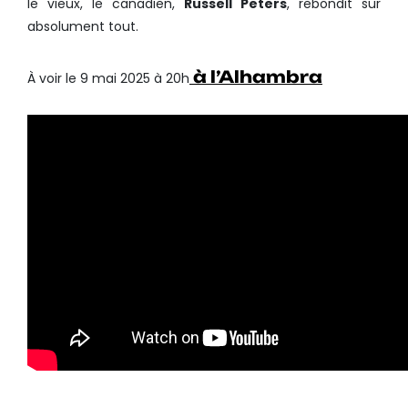
le vieux, le canadien,
Russell Peters
, rebondit sur
absolument tout.
à l’Alhambra
À voir le 9 mai 2025 à 20h