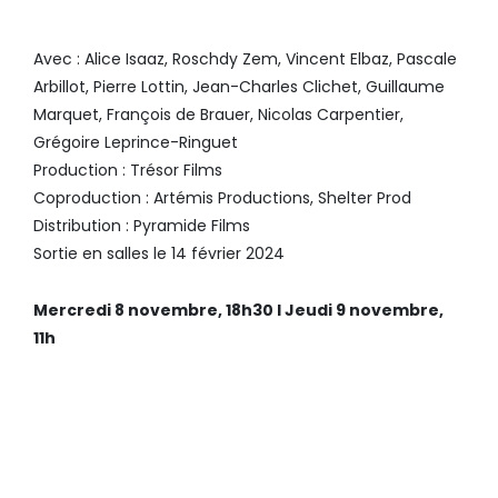
VIVANTS
, D’ALIX DELAPORTE
Avec : Alice Isaaz, Roschdy Zem, Vincent Elbaz, Pascale
Arbillot, Pierre Lottin, Jean-Charles Clichet, Guillaume
Marquet, François de Brauer, Nicolas Carpentier,
Grégoire Leprince-Ringuet
Production : Trésor Films
Coproduction : Artémis Productions, Shelter Prod
Distribution : Pyramide Films
Sortie en salles le 14 février 2024
Mercredi 8 novembre, 18h30 I Jeudi 9 novembre,
11h
PROGRAMME DE 4 COURTS-
MÉTRAGES SOUTENUS PAR