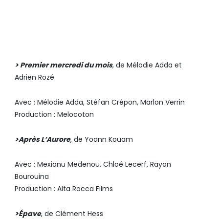
PICTANOVO ET LA RÉGION
HAUTS-DE-FRANCE
> Premier mercredi du mois
, de Mélodie Adda et
Adrien Rozé
Avec : Mélodie Adda, Stéfan Crépon, Marlon Verrin
Production : Melocoton
>Après L’Aurore
, de Yoann Kouam
Avec : Mexianu Medenou, Chloé Lecerf, Rayan
Bourouina
Production : Alta Rocca Films
>Épave
, de Clément Hess