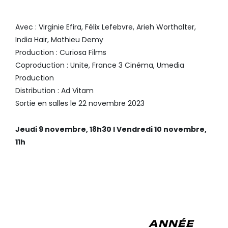
DELOGET
Avec : Virginie Efira, Félix Lefebvre, Arieh Worthalter,
India Hair, Mathieu Demy
Production : Curiosa Films
Coproduction : Unite, France 3 Cinéma, Umedia
Production
Distribution : Ad Vitam
Sortie en salles le 22 novembre 2023
Jeudi 9 novembre, 18h30 I Vendredi 10 novembre,
11h
VOYAGE AU PÔLE SUD
,
DE LUC
JACQUET
ANNÉE
À L’OCCASION DE L’