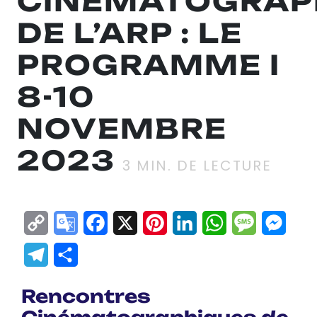
CINÉMATOGRAP
DE L’ARP : LE
PROGRAMME I
8-10
NOVEMBRE
2023
3
MIN. DE LECTURE
Copy
Google
Facebook
X
Pinterest
LinkedIn
WhatsApp
Messag
Mes
Link
Translate
Telegram
Partager
Rencontres