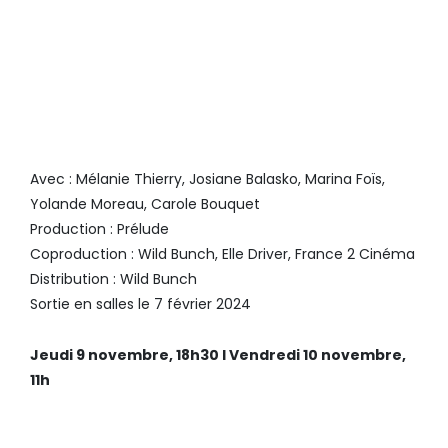
COUP DE CŒUR ARRAS FILM
FESTIVAL – RENCONTRES
PROFESSIONNELLES DU NORD
– RENCONTRES
CINÉMATOGRAPHIQUES DE
L’ARP
Avec : Mélanie Thierry, Josiane Balasko, Marina Foïs,
Yolande Moreau, Carole Bouquet
Production : Prélude
Coproduction : Wild Bunch, Elle Driver, France 2 Cinéma
Distribution : Wild Bunch
Sortie en salles le 7 février 2024
Jeudi 9 novembre, 18h30 I Vendredi 10 novembre,
11h
RIEN À PERDRE
, DE DELPHINE