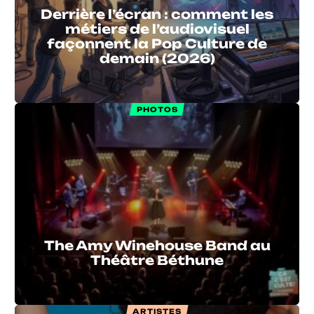
Derrière l’écran : comment les
métiers de l’audiovisuel
façonnent la Pop Culture de
demain (2026)
PHOTOS
The Amy Winehouse Band au
Théâtre Béthune
ARTISTES