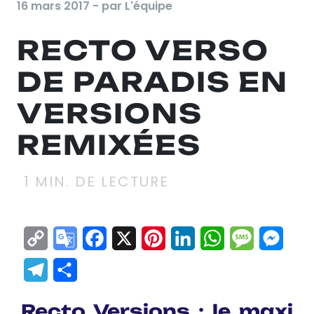
16 mars 2017 - par L'équipe
RECTO VERSO
DE PARADIS EN
VERSIONS
REMIXÉES
1
MIN. DE LECTURE
Copy
Google
Facebook
X
Pinterest
LinkedIn
WhatsApp
Messag
Mes
Link
Translate
Telegram
Partager
Recto Versions : le maxi