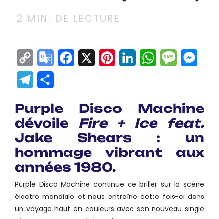
2
MIN. DE LECTURE
Copy
Google
Facebook
X
Pinterest
LinkedIn
WhatsApp
Messag
Mes
Link
Translate
Telegram
Partager
Purple Disco Machine
dévoile
Fire + Ice feat.
Jake Shears : un
hommage vibrant aux
années 1980.
Purple Disco Machine continue de briller sur la scène
électro mondiale et nous entraîne cette fois-ci dans
un voyage haut en couleurs avec son nouveau single