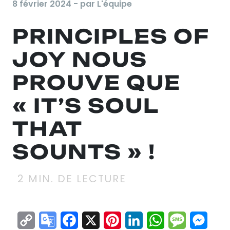
8 février 2024 - par L'équipe
PRINCIPLES OF
JOY NOUS
PROUVE QUE
« IT’S SOUL
THAT
SOUNTS » !
2
MIN. DE LECTURE
Copy
Google
Facebook
X
Pinterest
LinkedIn
WhatsApp
Messag
Mes