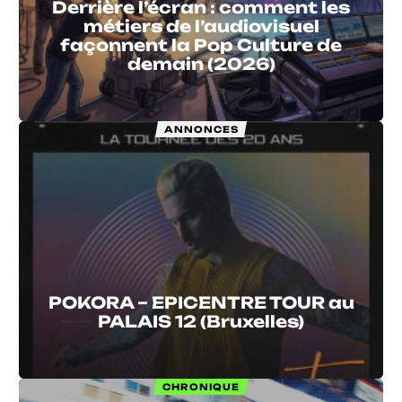
Derrière l’écran : comment les
métiers de l’audiovisuel
façonnent la Pop Culture de
demain (2026)
ANNONCES
POKORA – EPICENTRE TOUR au
PALAIS 12 (Bruxelles)
CHRONIQUE