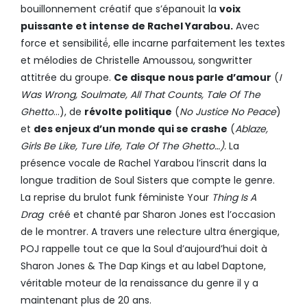
bouillonnement créatif que s’épanouit la
voix
puissante et intense de Rachel Yarabou.
Avec
force et sensibilité́, elle incarne parfaitement les textes
et mélodies de Christelle Amoussou, songwritter
attitrée du groupe.
Ce disque nous parle d’amour
(
I
Was Wrong, Soulmate, All That Counts, Tale Of The
Ghetto
…), de
révolte politique
(
No Justice No Peace
)
et
des enjeux d’un monde qui se crashe
(
Ablaze,
Girls Be Like, Ture Life, Tale Of The Ghetto…).
La
présence vocale de Rachel Yarabou l’inscrit dans la
longue tradition de Soul Sisters que compte le genre.
La reprise du brulot funk féministe Your
Thing Is A
Drag
créé et chanté par Sharon Jones est l’occasion
de le montrer. A travers une relecture ultra énergique,
POJ rappelle tout ce que la Soul d’aujourd’hui doit à
Sharon Jones & The Dap Kings et au label Daptone,
véritable moteur de la renaissance du genre il y a
maintenant plus de 20 ans.