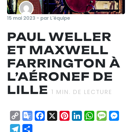
15 mai 2023 - par L'équipe
PAUL WELLER
ET MAXWELL
FARRINGTON À
L’AÉRONEF DE
LILLE
1
MIN. DE LECTURE
Copy
Google
Facebook
X
Pinterest
LinkedIn
WhatsApp
Messag
Mes
Link
Translate
Telegram
Partager