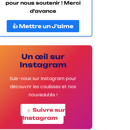
pour nous soutenir ! Merci
d'avance
👍 Mettre un J’aime
Un œil sur
Instagram
Suis-nous sur Instagram pour
découvrir les coulisses et nos
nouveautés !
☼ Suivre sur
Instagram