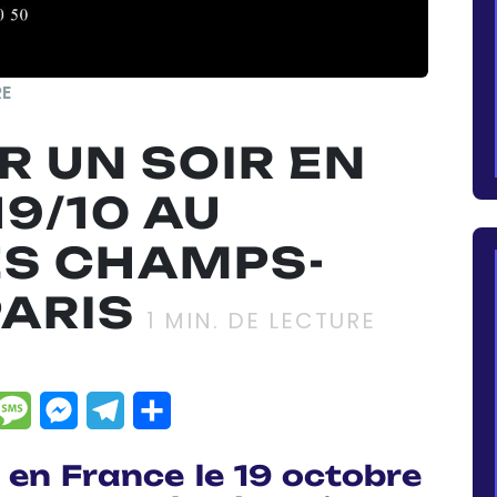
RE
R UN SOIR EN
19/10 AU
ES CHAMPS-
PARIS
1
MIN. DE LECTURE
dIn
hatsApp
Message
Messenger
Telegram
Partager
r en France le 19 octobre