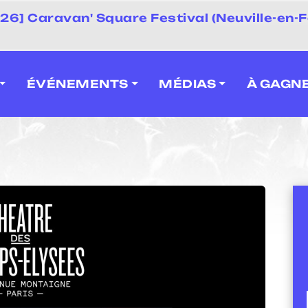
 2026] Caravan' Square Festival (Neuville-en-F
ÉVÉNEMENTS
MÉDIAS
À GAGN