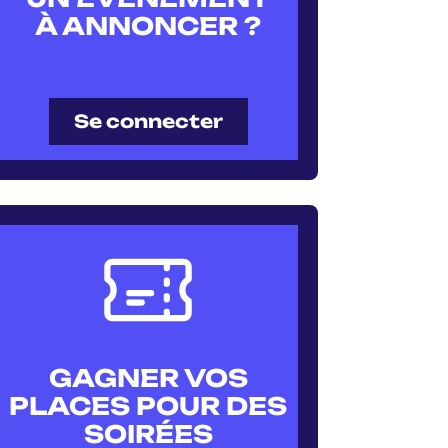
À ANNONCER ?
Se connecter
GAGNER VOS
PLACES POUR DES
SOIRÉES