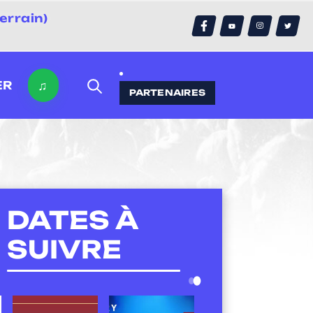
errain)
♫
ER
PARTENAIRES
DATES À
SUIVRE