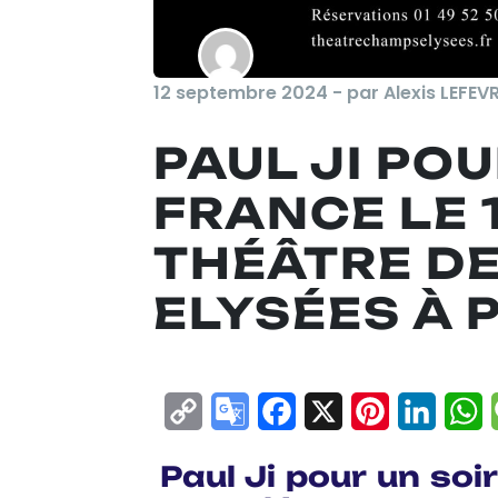
12 septembre 2024 - par Alexis LEFEV
PAUL JI POU
FRANCE LE 
THÉÂTRE D
ELYSÉES À 
Copy
Google
Facebook
X
Pinterest
Linke
W
Link
Translate
Paul Ji pour un soi