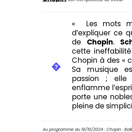
«
Les mots me
d’expliquer ce 
de
Chopin
.
Sc
cette ineffabil
Chopin à des « c
Sa musique es
passion ; elle
enflamme l’esprit
porte une nobles
pleine de simplici
Au programme du 19/10/2024 : Chopin : Balla