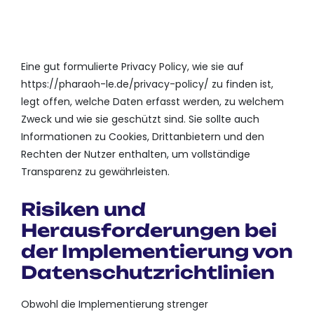
BINDET SPIELER LANGFRISTIG
AN DIE PLATTFORM.
Eine gut formulierte Privacy Policy, wie sie auf
https://pharaoh-le.de/privacy-policy/ zu finden ist,
legt offen, welche Daten erfasst werden, zu welchem
Zweck und wie sie geschützt sind. Sie sollte auch
Informationen zu Cookies, Drittanbietern und den
Rechten der Nutzer enthalten, um vollständige
Transparenz zu gewährleisten.
Risiken und
Herausforderungen bei
der Implementierung von
Datenschutzrichtlinien
Obwohl die Implementierung strenger