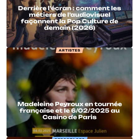
Derrière l’écran : comment les
métiers de l’audiovisuel
façonnent la Pop Culture de
demain (2026)
ARTISTES
Madeleine Peyroux en tournée
française et le 6/02/2025 au
Casino de Paris