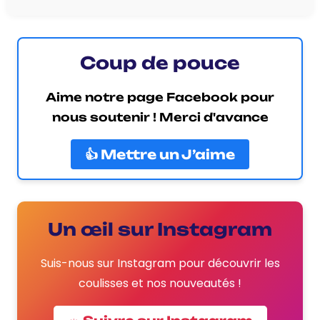
Coup de pouce
Aime notre page Facebook pour
nous soutenir ! Merci d'avance
👍 Mettre un J’aime
Un œil sur Instagram
Suis-nous sur Instagram pour découvrir les
coulisses et nos nouveautés !