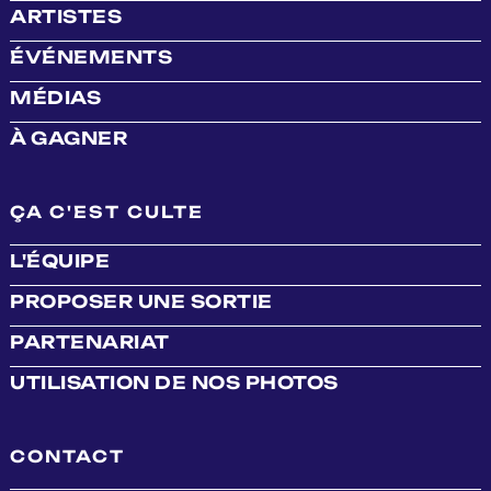
ARTISTES
ÉVÉNEMENTS
MÉDIAS
À GAGNER
ÇA C'EST CULTE
L'ÉQUIPE
PROPOSER UNE SORTIE
PARTENARIAT
UTILISATION DE NOS PHOTOS
CONTACT