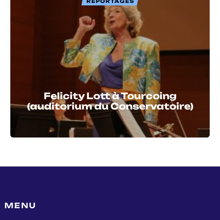
REPORTAGES
Felicity Lott à Tourcoing
(auditorium du Conservatoire)
MENU