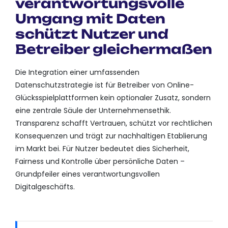
verantwortungsvolle
Umgang mit Daten
schützt Nutzer und
Betreiber gleichermaßen
Die Integration einer umfassenden
Datenschutzstrategie ist für Betreiber von Online-
Glücksspielplattformen kein optionaler Zusatz, sondern
eine zentrale Säule der Unternehmensethik.
Transparenz schafft Vertrauen, schützt vor rechtlichen
Konsequenzen und trägt zur nachhaltigen Etablierung
im Markt bei. Für Nutzer bedeutet dies Sicherheit,
Fairness und Kontrolle über persönliche Daten –
Grundpfeiler eines verantwortungsvollen
Digitalgeschäfts.