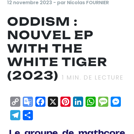
12 novembre 2023 - par Nicolas FOURNIER
ODDISM :
NOUVEL EP
WITH THE
WHITE TIGER
(2023)
1
MIN. DE LECTURE
Copy
Google
Facebook
X
Pinterest
LinkedIn
WhatsApp
Messag
Mes
Link
Translate
Telegram
Partager
Le groupe de mathcore