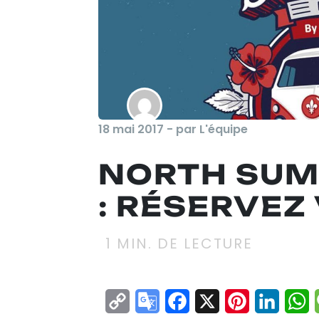
18 mai 2017 - par L'équipe
NORTH SUM
: RÉSERVEZ 
1
MIN. DE LECTURE
Copy
Google
Facebook
X
Pinterest
Linke
W