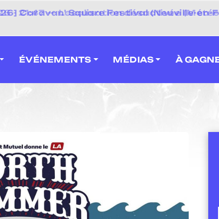
 2026] Caravan' Square Festival (Neuville-en-F
ÉVÉNEMENTS
MÉDIAS
À GAGN