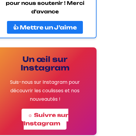
pour nous soutenir ! Merci
d'avance
👍 Mettre un J’aime
Un œil sur
Instagram
Suis-nous sur Instagram pour
découvrir les coulisses et nos
nouveautés !
☼ Suivre sur
Instagram