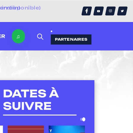
errain)
♫
ER
PARTENAIRES
DATES À
SUIVRE