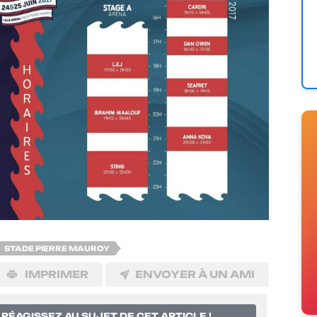
STADE PIERRE MAUROY
IMPRIMER
ENVOYER À UN AMI
RÉAGISSEZ AU SUJET DE CET ARTICLE !