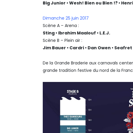
Big Junior • Wesh! Bien ou Bien !? • Henr
Dimanche 25 juin 2017
Scène A – Arena :
Sting • Ibrahim Maalouf • L.E.J.
Scène B – Plein air :
Jim Bauer • Cardri • Dan Owen • Seafret
De la Grande Braderie aux carnavals centen
grande tradition festive du nord de la Franc