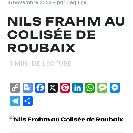
16 novembre 2023 - par L'équipe
NILS FRAHM AU
COLISÉE DE
ROUBAIX
1
MIN. DE LECTURE
Copy
Google
Facebook
X
Pinterest
LinkedIn
WhatsApp
Messag
Mes
Link
Translate
Telegram
Partager