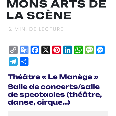
MONS ARTS DE
LA SCÈNE
2
MIN. DE LECTURE
Copy
Google
Facebook
X
Pinterest
LinkedIn
WhatsApp
Messag
Mes
Link
Translate
Telegram
Partager
Théâtre « Le Manège »
Salle de concerts/salle
de spectacles (théâtre,
danse, cirque…)