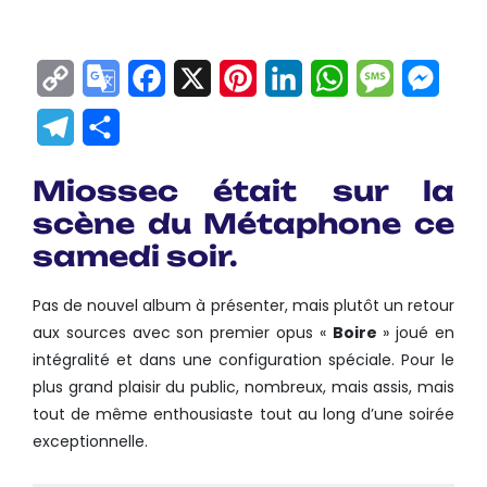
Copy
Google
Facebook
X
Pinterest
LinkedIn
WhatsApp
Messag
Mes
Link
Translate
Telegram
Partager
Miossec était sur la
scène du Métaphone ce
samedi soir.
Pas de nouvel album à présenter, mais plutôt un retour
aux sources avec son premier opus «
Boire
» joué en
intégralité et dans une configuration spéciale. Pour le
plus grand plaisir du public, nombreux, mais assis, mais
tout de même enthousiaste tout au long d’une soirée
exceptionnelle.