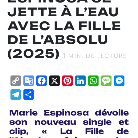
JETTE À L’EAU
AVEC LA FILLE
DE L’ABSOLU
(2025)
1
MIN. DE LECTURE
Copy
Google
Facebook
X
Pinterest
LinkedIn
WhatsApp
Messag
Mes
Link
Translate
Telegram
Partager
Marie Espinosa dévoile
son nouveau single et
clip, « La Fille de