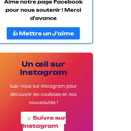
Aime notre page Facebook
pour nous soutenir ! Merci
d'avance
👍 Mettre un J’aime
Un œil sur
Instagram
Suis-nous sur Instagram pour
découvrir les coulisses et nos
nouveautés !
☼ Suivre sur
Instagram