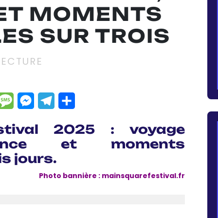
ET MOMENTS
ES SUR TROIS
LECTURE
dIn
hatsApp
Message
Messenger
Telegram
Partager
tival 2025 : voyage
iance et moments
is jours.
Photo bannière : mainsquarefestival.fr