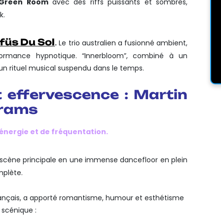
Green Room
avec des riffs puissants et sombres,
k.
füs Du Sol
.
Le trio australien a fusionné ambient,
ormance hypnotique. “Innerbloom”, combiné à un
 un rituel musical suspendu dans le temps.
 effervescence : Martin
brams
’énergie et de fréquentation.
cène principale en une immense dancefloor en plein
mplète.
français, a apporté romantisme, humour et esthétisme
scénique :