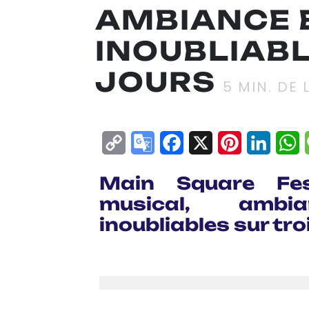
AMBIANCE 
INOUBLIABL
JOURS
5
MIN. DE 
Copy
Google
Facebook
X
Pinterest
Linke
W
Link
Translate
Main Square Fes
musical, amb
inoubliables sur tro