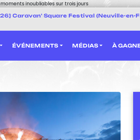
moments inoubliables sur trois jours
 2026] Caravan' Square Festival (Neuville-en-F
ÉVÉNEMENTS
MÉDIAS
À GAGN