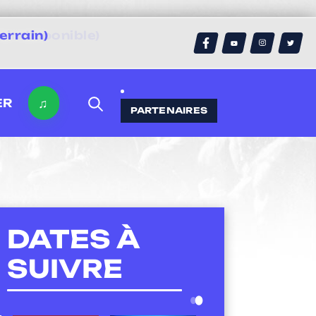
errain)
♫
ER
PARTENAIRES
DATES À
SUIVRE