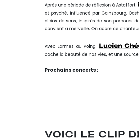
Après une période de réflexion à Astaffort,
et psyché. Influencé par Gainsbourg, Bashu
pleins de sens, inspirés de son parcours de
convient à merveille. On adore ce chanteur 
Lucien Ché
Avec Larmes au Poing,
cache la beauté de nos vies, et une source d
Prochains concerts :
22/05 LA BOUCHE D’A
(44) RELEASE PARTY
23/05 LES COPAINS D’
14/06 LA CANTINE DU 
07/08 LA STATION NUA
16/08 LE PETIT POUCET
VOICI LE CLIP D