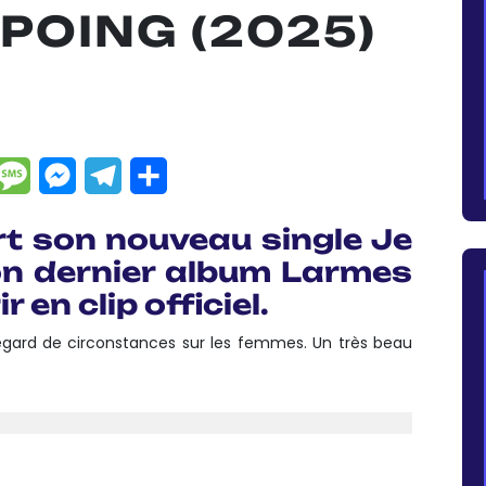
POING (2025)
dIn
hatsApp
Message
Messenger
Telegram
Partager
t son nouveau single Je
son dernier album Larmes
 en clip officiel.
regard de circonstances sur les femmes. Un très beau