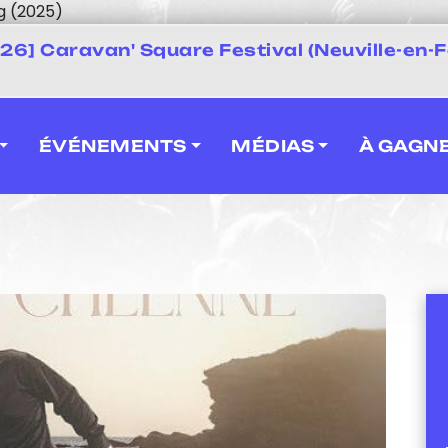
g (2025)
 2026] Caravan' Square Festival (Neuville-en-F
ÉVÉNEMENTS
MÉDIAS
À GAGN