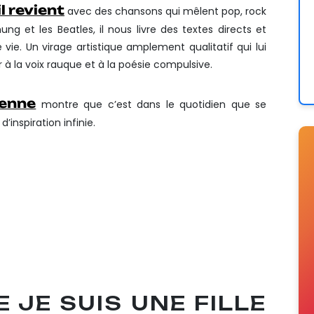
il revient
avec des chansons qui mêlent pop, rock
ng et les Beatles, il nous livre des textes directs et
 vie. Un virage artistique amplement qualitatif qui lui
à la voix rauque et à la poésie compulsive.
enne
montre que c’est dans le quotidien que se
’inspiration infinie.
IR – SALLE PANNONICA – NANTES
ABORD – SALBRIS (41)
VOYAGE – NANTES (44)
GE – NANTES (44)
 – ST LÉON (63)
E JE SUIS UNE FILLE