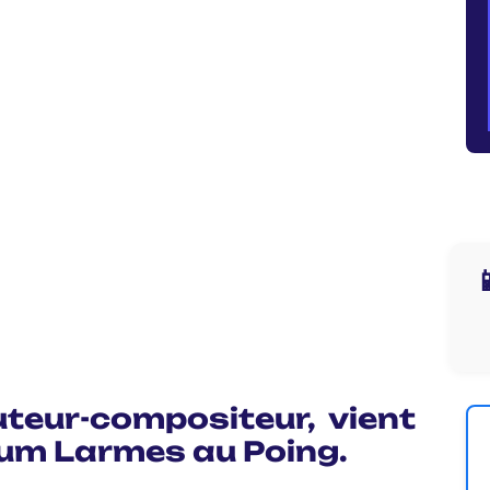

teur-compositeur, vient
lbum
Larmes au Poing
.