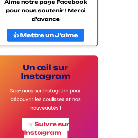
Aime notre page Facebook
pour nous soutenir ! Merci
d'avance
👍 Mettre un J’aime
Un œil sur
Instagram
Suis-nous sur Instagram pour
découvrir les coulisses et nos
nouveautés !
☼ Suivre sur
Instagram