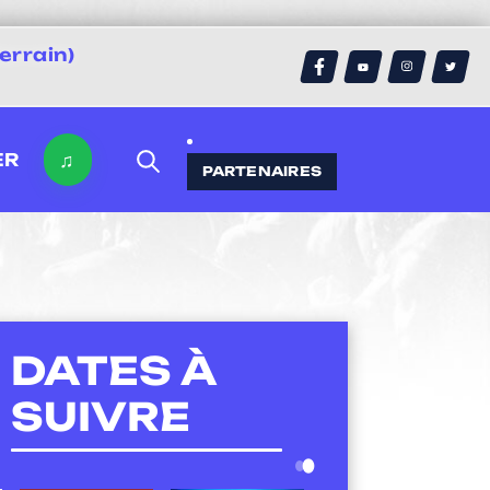
errain)
♫
ER
PARTENAIRES
DATES À
SUIVRE