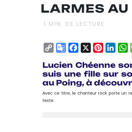
LARMES AU 
1
MIN. DE LECTURE
Copy
Google
Facebook
X
Pinterest
Linke
W
Link
Translate
Lucien Chéenne sor
suis une fille sur 
au Poing, à découvrir
Avec ce titre, le chanteur rock porte un 
texte.