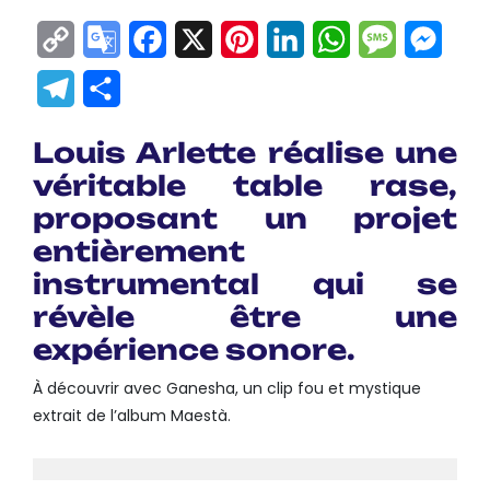
Copy
Google
Facebook
X
Pinterest
LinkedIn
WhatsApp
Messag
Mes
Link
Translate
Telegram
Partager
Louis Arlette réalise une
véritable table rase,
proposant un projet
entièrement
instrumental qui se
révèle être une
expérience sonore.
À découvrir avec Ganesha, un clip fou et mystique
extrait de l’album Maestà.