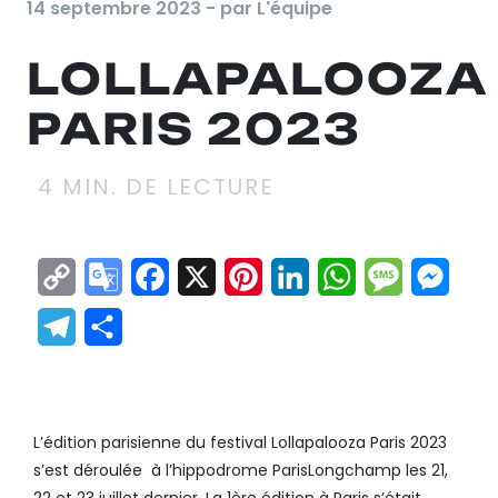
14 septembre 2023 - par L'équipe
LOLLAPALOOZA
PARIS 2023
4
MIN. DE LECTURE
Copy
Google
Facebook
X
Pinterest
LinkedIn
WhatsApp
Messag
Mes
Link
Translate
Telegram
Partager
Lollapalooza Paris 2023
L’édition parisienne du festival Lollapalooza Paris 2023
s’est déroulée à l’hippodrome ParisLongchamp les 21,