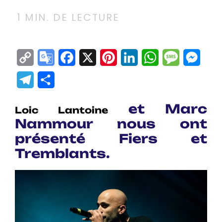
1
MIN. DE LECTURE
Copy
Google
Facebook
X
Pinterest
LinkedIn
WhatsApp
Messag
Mes
Link
Translate
Telegram
Partager
et Marc
Loic Lantoine
Nammour nous ont
présenté Fiers et
Tremblants.