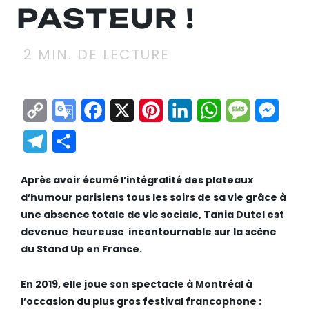
PASTEUR !
2
MIN. DE LECTURE
Copy
Google
Facebook
X
Pinterest
LinkedIn
WhatsApp
Messag
Mes
Link
Translate
Telegram
Partager
Après avoir écumé l’intégralité des plateaux
d’humour parisiens tous les soirs de sa vie grâce à
une absence totale de vie sociale,
Tania Dutel
est
devenue
heureuse
incontournable sur la scène
du Stand Up en France.
En 2019, elle joue son spectacle à Montréal à
l’occasion du plus gros festival francophone :