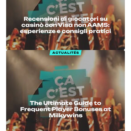
Recensioni di giocatori su
casinò con Visa non AAMS:
esperienze e consigli pratici
ACTUALITÉS
The Ultimate Guide to
Frequent Player Bonuses at
Milkywins