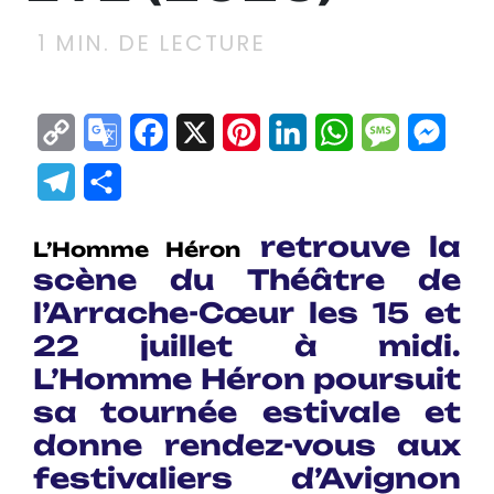
1
MIN. DE LECTURE
Copy
Google
Facebook
X
Pinterest
LinkedIn
WhatsApp
Messag
Mes
Link
Translate
Telegram
Partager
retrouve la
L’Homme Héron
scène du Théâtre de
l’Arrache-Cœur les 15 et
22 juillet à midi.
L’Homme Héron
poursuit
sa tournée estivale et
donne rendez-vous aux
festivaliers d’Avignon