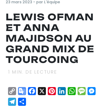
23 mars 2023 - par L'équipe
LEWIS OFMAN
ET ANNA
MAJIDSON AU
GRAND MIX DE
TOURCOING
1
MIN. DE LECTURE
Copy
Google
Facebook
X
Pinterest
LinkedIn
WhatsApp
Messag
Mes
Link
Translate
Telegram
Partager