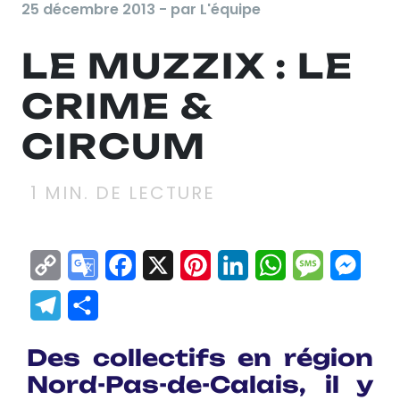
25 décembre 2013 - par L'équipe
LE MUZZIX : LE
CRIME &
CIRCUM
1
MIN. DE LECTURE
Copy
Google
Facebook
X
Pinterest
LinkedIn
WhatsApp
Messag
Mes
Link
Translate
Telegram
Partager
Des collectifs en région
Nord-Pas-de-Calais, il y