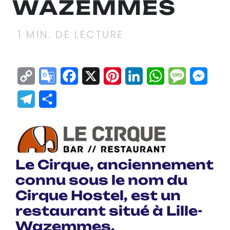
WAZEMMES
1
MIN. DE LECTURE
Copy
Google
Facebook
X
Pinterest
LinkedIn
WhatsApp
Messag
Mes
Link
Translate
Telegram
Partager
Le Cirque, anciennement
connu sous le nom du
Cirque Hostel, est un
restaurant situé à Lille-
Wazemmes.