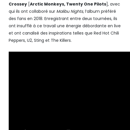
Crossey
[
Arctic Monkeys, Twenty One Pilots
], avec
qui ils ont collaboré sur
Malibu Nights
, l’album préféré
des fans en 2018. Enregistrant entre deux tournées, ils
ont insufflé à ce travail une énergie débordante en live
et ont canalisé des inspirations telles que Red Hot Chili
Peppers, U2, Sting et The Killers.