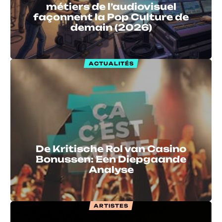
métiers de l’audiovisuel
façonnent la Pop Culture de
demain (2026)
ACTUALITÉS
De Kritische Rol van Casino
Bonussen: Een Diepgaande
Analyse
ARTISTES