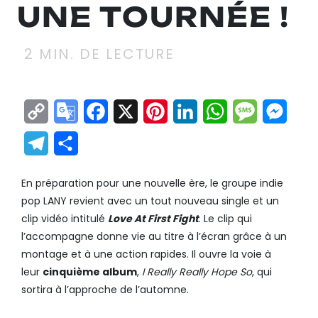
UNE TOURNÉE !
2
MIN. DE LECTURE
Copy
Google
Facebook
X
Pinterest
LinkedIn
WhatsApp
Messag
Mes
Link
Translate
Telegram
Partager
En préparation pour une nouvelle ère, le groupe indie
pop LANY revient avec un tout nouveau single et un
clip vidéo intitulé
Love At First Fight
. Le clip qui
l’accompagne donne vie au titre à l’écran grâce à un
montage et à une action rapides. Il ouvre la voie à
leur
cinquième album
,
I Really Really Hope So
, qui
sortira à l’approche de l’automne.