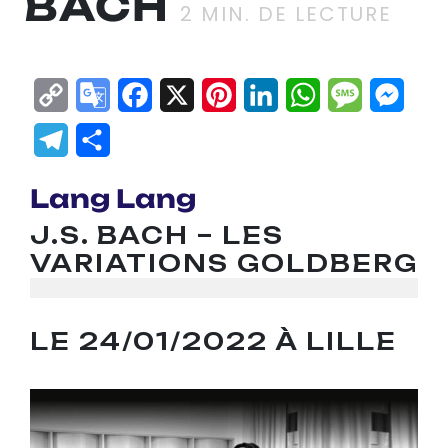
BACH
2
MIN. DE LECTURE
Copy
Google
Facebook
X
Pinterest
LinkedIn
WhatsApp
Messag
Mes
Link
Translate
Telegram
Partager
Lang Lang
J.S. BACH – LES
VARIATIONS GOLDBERG
LE 24/01/2022 À LILLE