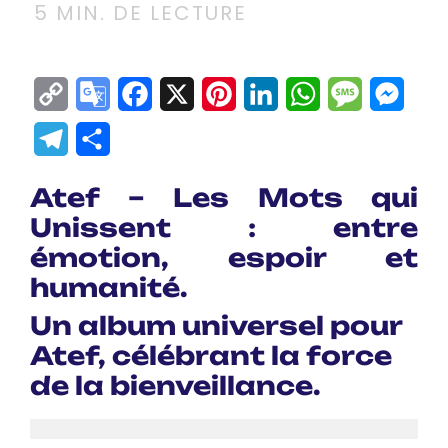
5
MIN. DE LECTURE
Copy
Google
Facebook
X
Pinterest
LinkedIn
WhatsApp
Messag
Mes
Link
Translate
Telegram
Partager
Atef – Les Mots qui
Unissent : entre
émotion, espoir et
humanité.
Un album universel pour
Atef, célébrant la force
de la bienveillance.