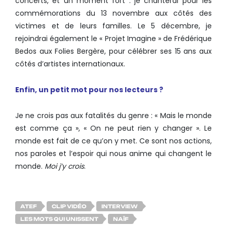
concerts, et un moment fort : je chanterai pour les
commémorations du 13 novembre aux côtés des
victimes et de leurs familles. Le 5 décembre, je
rejoindrai également le « Projet Imagine » de Frédérique
Bedos aux Folies Bergère, pour célébrer ses 15 ans aux
côtés d’artistes internationaux.
Enfin, un petit mot pour nos lecteurs ?
Je ne crois pas aux fatalités du genre : « Mais le monde
est comme ça », « On ne peut rien y changer ». Le
monde est fait de ce qu’on y met. Ce sont nos actions,
nos paroles et l’espoir qui nous anime qui changent le
monde.
Moi j’y crois
.
ATEF
CLIP VIDÉO
INTERVIEW
LES MOTS QUI UNISSENT
NAÎF