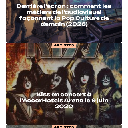
Derrière l’écran : comment les
métiers de l’audiovisuel
façonnent la Pop Culture de
demain (2026)
ARTISTES
Kiss en concert à
l’AccorHotels Arena le 9 juin
2020
ARTISTES