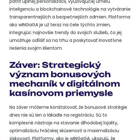
patriť úplnej personalizácii, využívajúcej umelú
inteligenciu a blockchainové technológie na vytváranie
transparentnejších a bezpečnejších odmien. Platforma
ako wINGaGA je už teraz na čele týchto zmien,
integrujúc najnovšie trendy do svojich služieb, čo jej
umožňuje odlíšiť sa na trhu a poskytovať inovatívne
riešenia svojim klientom.
Záver: Strategický
význam bonusových
mechaník v digitálnom
kasínovom priemysle
Na záver môžeme konštatovať, že bonusové stratégie
dnes nie sú len o lákadle na registráciu. Sú to
komplexné nástroje na stavanie dlhodobej lojality,
optimalizáciu hráčskej skúsenosti a maximalizáciu
ziskovosti. Platformy, ako je wINGaGA, ukazujú, že