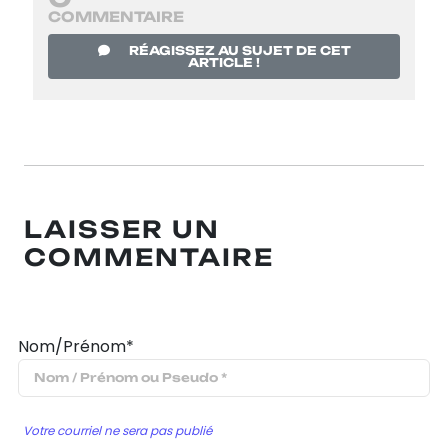
COMMENTAIRE
RÉAGISSEZ AU SUJET DE CET
ARTICLE !
LAISSER UN
COMMENTAIRE
Nom/Prénom*
Votre courriel ne sera pas publié