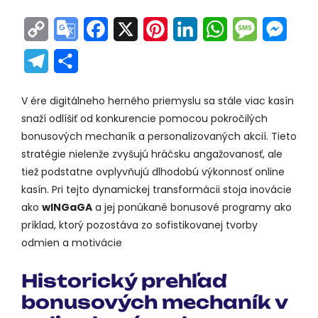
Copy
Google
Facebook
X
Pinterest
LinkedIn
WhatsApp
Messag
Mes
Link
Translate
Telegram
Partager
V ére digitálneho herného priemyslu sa stále viac kasín
snaží odlíšiť od konkurencie pomocou pokročilých
bonusových mechaník a personalizovaných akcií. Tieto
stratégie nielenže zvyšujú hráčsku angažovanosť, ale
tiež podstatne ovplyvňujú dlhodobú výkonnosť online
kasín. Pri tejto dynamickej transformácii stoja inovácie
ako
wINGaGA
a jej ponúkané bonusové programy ako
príklad, ktorý pozostáva zo sofistikovanej tvorby
odmien a motivácie
Historický prehľad
bonusových mechaník v