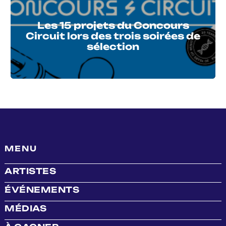
Les 15 projets du Concours
Circuit lors des trois soirées de
sélection
MENU
ARTISTES
ÉVÉNEMENTS
MÉDIAS