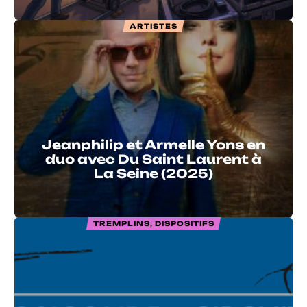
ARTISTES
Jeanphilip et Armelle Yons en
duo avec Du Saint Laurent à
La Seine (2025)
TREMPLINS, DISPOSITIFS