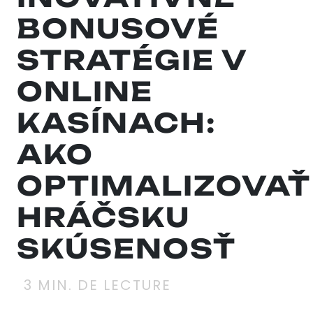
BONUSOVÉ
STRATÉGIE V
ONLINE
KASÍNACH:
AKO
OPTIMALIZOVAŤ
HRÁČSKU
SKÚSENOSŤ
3
MIN. DE LECTURE