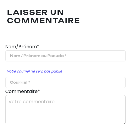
LAISSER UN
COMMENTAIRE
Nom/Prénom*
Votre courriel ne sera pas publié
Commentaire*