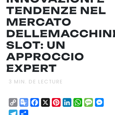
TENDENZE NEL
MERCATO
DELLEMACCHIN
SLOT: UN
APPROCCIO
EXPERT
3
MIN. DE LECTURE
Copy
Google
Facebook
X
Pinterest
LinkedIn
WhatsApp
Messag
Mes
Link
Translate
Telegram
Partager