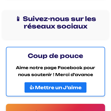
📱 Suivez-nous sur les
réseaux sociaux
Coup de pouce
Aime notre page Facebook pour
nous soutenir ! Merci d'avance
👍 Mettre un J’aime