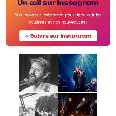
Un œil sur Instagram
Suis-nous sur Instagram pour découvrir les
coulisses et nos nouveautés !
☼ Suivre sur Instagram