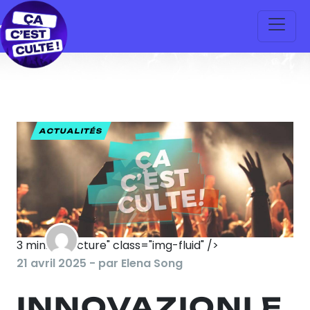
ACTUALITÉS
3
min. de lecture" class="img-fluid" />
21 avril 2025 - par Elena Song
INNOVAZIONI E