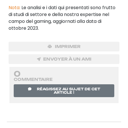
Nota:
Le analisi e i dati qui presentati sono frutto
di studi di settore e della nostra expertise nel
campo del gaming, aggiornati alla data di
ottobre 2023.
IMPRIMER
ENVOYER À UN AMI
0
COMMENTAIRE
RÉAGISSEZ AU SUJET DE CET
ARTICLE !