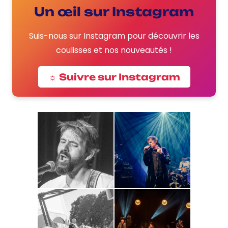
Un œil sur Instagram
Suis-nous sur Instagram pour découvrir les
coulisses et nos nouveautés !
☼ Suivre sur Instagram