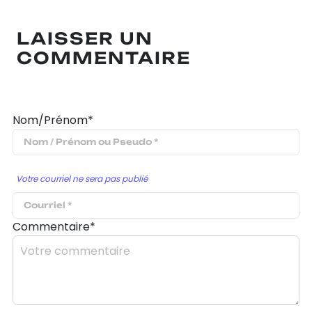
LAISSER UN
COMMENTAIRE
Nom/Prénom*
Votre courriel ne sera pas publié
Commentaire*