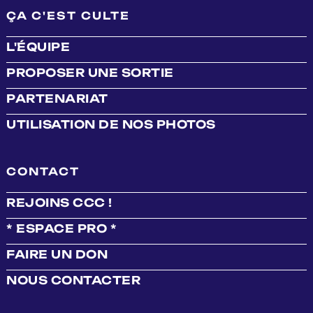
ÇA C'EST CULTE
L'ÉQUIPE
PROPOSER UNE SORTIE
PARTENARIAT
UTILISATION DE NOS PHOTOS
CONTACT
REJOINS CCC !
* ESPACE PRO *
FAIRE UN DON
NOUS CONTACTER