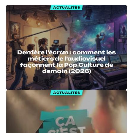
ACTUALITÉS
Derrière l’écran : comment les
métiers de l’audiovisuel
façonnent la Pop Culture de
demain (2026)
ACTUALITÉS