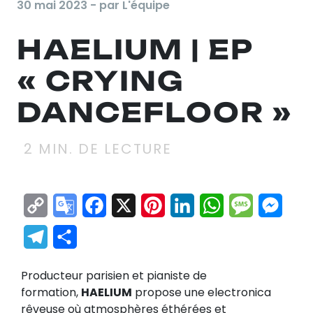
30 mai 2023 - par L'équipe
HAELIUM | EP
« CRYING
DANCEFLOOR »
2
MIN. DE LECTURE
Copy
Google
Facebook
X
Pinterest
LinkedIn
WhatsApp
Messag
Mes
Link
Translate
Telegram
Partager
Producteur parisien et pianiste de
formation,
HAELIUM
propose une electronica
rêveuse où atmosphères éthérées et