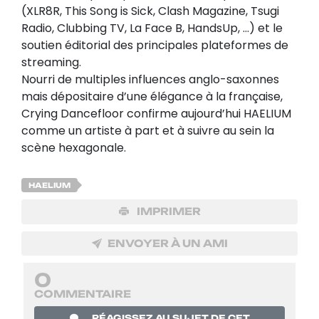
(XLR8R, This Song is Sick, Clash Magazine, Tsugi
Radio, Clubbing TV, La Face B, HandsUp, …) et le
soutien éditorial des principales plateformes de
streaming.
Nourri de multiples influences anglo-saxonnes
mais dépositaire d’une élégance à la française,
Crying Dancefloor confirme aujourd’hui HAELIUM
comme un artiste à part et à suivre au sein la
scène hexagonale.
HAELIUM
IMPRIMER
ENVOYER À UN AMI
0
COMMENTAIRE
RÉAGISSEZ AU SUJET DE CET