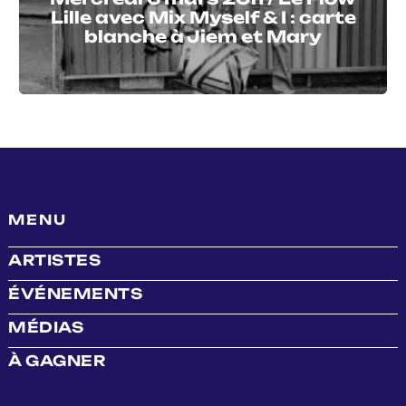
Lille avec Mix Myself & I : carte
blanche à Jiem et Mary
MENU
ARTISTES
ÉVÉNEMENTS
MÉDIAS
À GAGNER