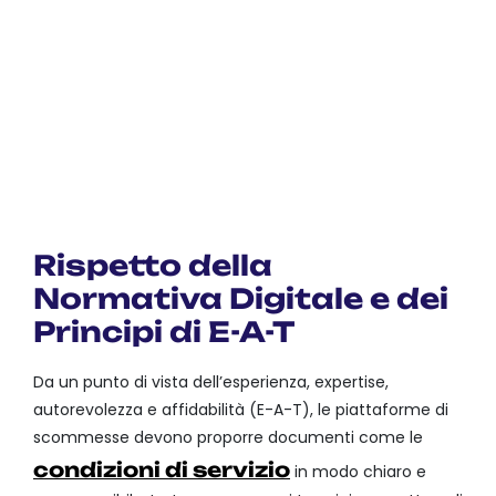
PROCEDURE DI VERIFICA
DELL’IDENTITÀ
POLITICHE DI TUTELA DEL
GIOCATORE
GESTIONE DELLE
SCOMMESSE E DEI BONUS
LIMITAZIONI DI
RESPONSABILITÀ
Rispetto della
Normativa Digitale e dei
Principi di E-A-T
Da un punto di vista dell’esperienza, expertise,
autorevolezza e affidabilità (E-A-T), le piattaforme di
scommesse devono proporre documenti come le
condizioni di servizio
in modo chiaro e