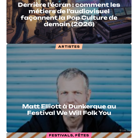
Derrière l’écran : comment les
métiers de l’audiovisuel
façonnent la Pop Culture de
demain (2026)
ARTISTES
Matt Elliott à Dunkerque au
Festival We Will Folk You
FESTIVALS, FÊTES