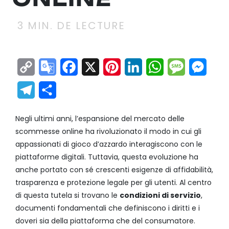
3
MIN. DE LECTURE
Copy
Google
Facebook
X
Pinterest
LinkedIn
WhatsApp
Messag
Mes
Link
Translate
Telegram
Partager
Negli ultimi anni, l’espansione del mercato delle
scommesse online ha rivoluzionato il modo in cui gli
appassionati di gioco d’azzardo interagiscono con le
piattaforme digitali. Tuttavia, questa evoluzione ha
anche portato con sé crescenti esigenze di affidabilità,
trasparenza e protezione legale per gli utenti. Al centro
di questa tutela si trovano le
condizioni di servizio
,
documenti fondamentali che definiscono i diritti e i
doveri sia della piattaforma che del consumatore.